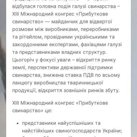
відбулася головна подія галузі свинарства –
ХІІІ Міжнародний конгрес «Прибуткове
свинарство» — майданчик для відвертої
розмови між виробниками, переробниками
та рітейлом, провідними українськими та
закордонними експертами, фахівцями галузі
та представниками владних структур.
Цьогоріч у фокусі уваги – відкриття ринку
землі, перспективи державної підтримки
свинарства, знижена ставка ПДВ по всьому
ланцюгу виробництва тваринницької
продукції, відкриття зовнішніх ринків збуту.
ХІІІ Міжнародний конгрес «Прибуткове
свинарство» це:
представники найуспішніших та
найстійкіших свиногосподарств України;