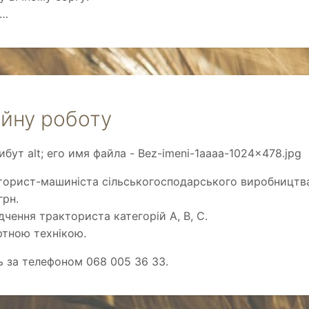
О…
ійну роботу
торист-машиніста сільськогосподарського виробництв
грн.
дчення тракториста категорій А, В, С.
ртною технікою.
 за телефоном 068 005 36 33.