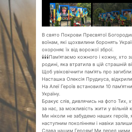
В свято Покрови Пресвятої Богородиці
воїнам, які щохвилини боронять Укра
охороняє їх від ворожої зброї.
🕯️🕯️🕯️Пам’ятаємо кожного і кожну, х
родині, яка втратила в цій страшній вій
Щоб увіковічнити пам’ять про загибл
Насташка Олексія Прудиуса, відкрили
На Алеї Героїв встановили 10 пам’ятн
Україну.
Бракує слів, дивлячись на фото Тих, 
за нас, за можливість жити у вільній к
Ми ніколи не забудемо наших героїв, 
наступним поколінням і навіки залиши
Слава нашим Героям! Ми перед ними у