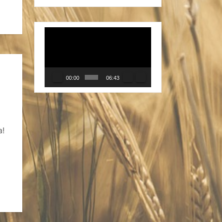
Видеоплеер
00:00
06:43
а!