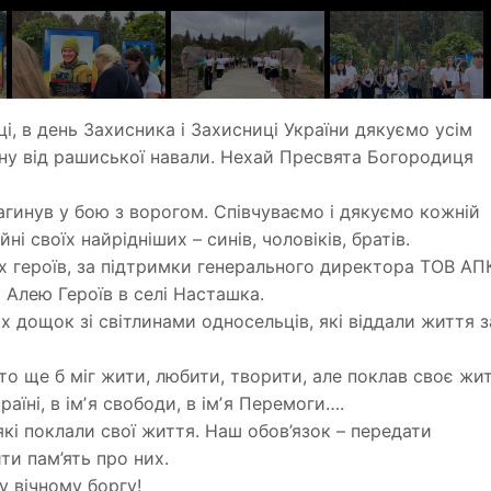
, в день Захисника і Захисниці України дякуємо усім
їну від рашиської навали. Нехай Пресвята Богородиця
то загинув у бою з ворогом. Співчуваємо і дякуємо кожній
ні своїх найрідніших – синів, чоловіків, братів.
их героїв, за підтримки генерального директора ТОВ АП
 Алею Героїв в селі Насташка.
их дощок зі світлинами односельців, які віддали життя з
хто ще б міг жити, любити, творити, але поклав своє жи
раїні, в імʼя свободи, в імʼя Перемоги….
які поклали свої життя. Наш обов’язок – передати
ти пам’ять про них.
 вічному боргу!