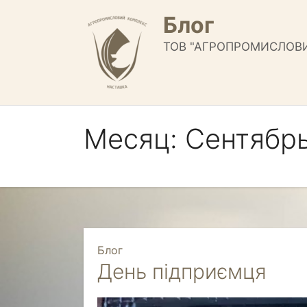
Перейти
Блог
к
содержимому
ТОВ "АГРОПРОМИСЛОВ
Месяц:
Сентябрь
Блог
День підприємця