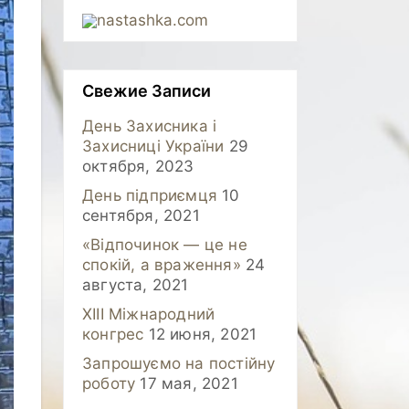
nastashka.com
Свежие Записи
День Захисника і
Захисниці України
29
октября, 2023
День підприємця
10
сентября, 2021
«Відпочинок — це не
спокій, а враження»
24
августа, 2021
XIII Міжнародний
конгрес
12 июня, 2021
Запрошуємо на постійну
роботу
17 мая, 2021